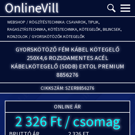
OnlineVill
Menü m
WEBSHOP
/
RÖGZÍTÉSTECHNIKA: CSAVAROK, TIPLIK,
RAGASZTÁSTECHNIKA, KÖTÉSTECHNIKA, KÖTEGELŐK, BILINCSEK,
KONZOLOK
/
GYORSKÖTÖZŐK KÖTEGELŐK
GYORSKÖTÖZŐ FÉM KÁBEL KÖTEGELŐ
250X4,6 ROZSDAMENTES ACÉL
KÁBELKÖTEGELŐ (50DB) EXTOL PREMIUM
8856276
CIKKSZÁM: SZER8856276
ONLINE ÁR
2 326 Ft / csomag
BRUTTÓ ÁR
2 326 FT