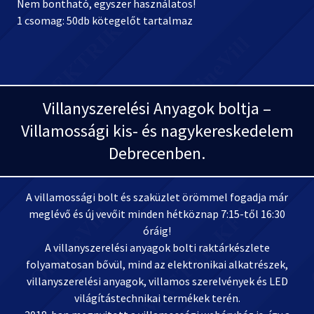
Nem bontható, egyszer használatos!
1 csomag: 50db kötegelőt tartalmaz
Villanyszerelési Anyagok boltja –
Villamossági kis- és nagykereskedelem
Debrecenben.
A villamossági bolt és szaküzlet örömmel fogadja már
meglévő és új vevőit minden hétköznap 7:15-től 16:30
óráig!
A villanyszerelési anyagok bolti raktárkészlete
folyamatosan bővül, mind az elektronikai alkatrészek,
villanyszerelési anyagok, villamos szerelvények és LED
világítástechnikai termékek terén.