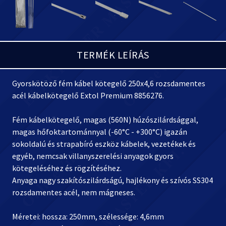
TERMÉK LEÍRÁS
Gyorskötöző fém kábel kötegelő 250x4,6 rozsdamentes
acél kábelkötegelő Extol Premium 8856276.
Fém kábelkötegelő, magas (560N) húzószilárdsággal,
magas hőfoktartománnyal (-60°C - +300°C) igazán
sokoldalú és strapabíró eszköz kábelek, vezetékek és
egyéb, nemcsak villanyszerelési anyagok gyors
kötegeléséhez és rögzítéséhez.
Anyaga nagy szakítószilárdságú, hajlékony és szívós SS304
rozsdamentes acél, nem mágneses.
Méretei: hossza: 250mm, szélessége: 4,6mm