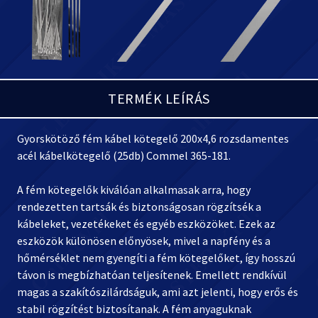
TERMÉK LEÍRÁS
Gyorskötöző fém kábel kötegelő 200x4,6 rozsdamentes
acél kábelkötegelő (25db) Commel 365-181.
A fém kötegelők kiválóan alkalmasak arra, hogy
rendezetten tartsák és biztonságosan rögzítsék a
kábeleket, vezetékeket és egyéb eszközöket. Ezek az
eszközök különösen előnyösek, mivel a napfény és a
hőmérséklet nem gyengíti a fém kötegelőket, így hosszú
távon is megbízhatóan teljesítenek. Emellett rendkívül
magas a szakítószilárdságuk, ami azt jelenti, hogy erős és
stabil rögzítést biztosítanak. A fém anyaguknak