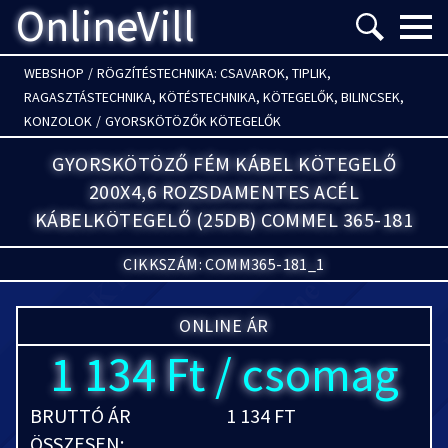
OnlineVill
Menü m
WEBSHOP
/
RÖGZÍTÉSTECHNIKA: CSAVAROK, TIPLIK,
RAGASZTÁSTECHNIKA, KÖTÉSTECHNIKA, KÖTEGELŐK, BILINCSEK,
KONZOLOK
/
GYORSKÖTÖZŐK KÖTEGELŐK
GYORSKÖTÖZŐ FÉM KÁBEL KÖTEGELŐ
200X4,6 ROZSDAMENTES ACÉL
KÁBELKÖTEGELŐ (25DB) COMMEL 365-181
CIKKSZÁM: COMM365-181_1
ONLINE ÁR
1 134 Ft / csomag
BRUTTÓ ÁR
1 134 FT
ÖSSZESEN: