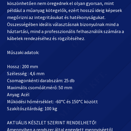
köszönhetően nem öregednek el olyan gyorsan, mint
például a műanyag kötegelők, ezért hosszú ideig képesek
megőrizni az integritásukat és hatékonyságukat.
Összességében ideális választásnak bizonyulnak mind a
háztartási, mind a professzionális felhasználók számára a
kábelek rendezéséhez és rögzítéséhez.
Műszaki adatok:
Hossz : 200 mm
Szélesség : 4,6 mm
Csomagonkénti darabszám: 25 db
Maximális csomóátmérő: 50 mm
Anyag: Acél
Működési hőmérséklet: -60°C és 150°C között
Szakítószilárdság: 100 kg
AKTUÁLIS KÉSZLET SZERINT RENDELHETŐ!
Amennyiben a rendszer által engedett mennyiségtől