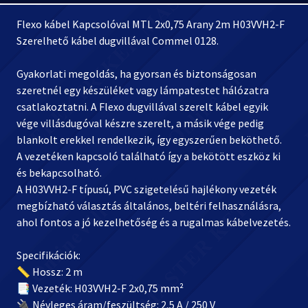
Flexo kábel Kapcsolóval MTL 2x0,75 Arany 2m H03VVH2-F
Szerelhető kábel dugvillával Commel 0128.
Gyakorlati megoldás, ha gyorsan és biztonságosan
szeretnél egy készüléket vagy lámpatestet hálózatra
csatlakoztatni. A Flexo dugvillával szerelt kábel egyik
vége villásdugóval készre szerelt, a másik vége pedig
blankolt erekkel rendelkezik, így egyszerűen beköthető.
A vezetéken kapcsoló található így a bekötött eszköz ki
és bekapcsolható.
A H03VVH2-F típusú, PVC szigetelésű hajlékony vezeték
megbízható választás általános, beltéri felhasználásra,
ahol fontos a jó kezelhetőség és a rugalmas kábelvezetés.
Specifikációk:
📏 Hossz: 2 m
📑 Vezeték: H03VVH2-F 2x0,75 mm²
🔌 Névleges áram/feszültség: 2,5 A / 250 V