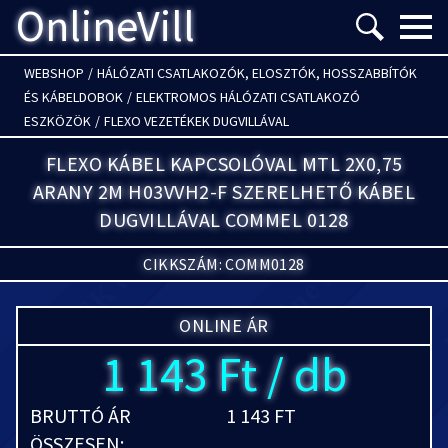
OnlineVill
Menü m
WEBSHOP
/
HÁLÓZATI CSATLAKOZÓK, ELOSZTÓK, HOSSZABBÍTÓK
ÉS KÁBELDOBOK
/
ELEKTROMOS HÁLÓZATI CSATLAKOZÓ
ESZKÖZÖK
/
FLEXO VEZETÉKEK DUGVILLÁVAL
FLEXO KÁBEL KAPCSOLÓVAL MTL 2X0,75
ARANY 2M H03VVH2-F SZERELHETŐ KÁBEL
DUGVILLÁVAL COMMEL 0128
CIKKSZÁM: COMM0128
ONLINE ÁR
1 143 Ft / db
BRUTTÓ ÁR
1 143 FT
ÖSSZESEN: