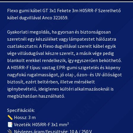
Flexo gumi kábel GT 3x1 Fekete 3m H05RR-F Szerelhető
kábel dugvillával Anco 321659.
Gyakorlati megoldás, ha gyorsan és biztonságosan
szeretnél egy készüléket vagy lámpatestet hálózatra
csatlakoztatni. A Flexo dugvillával szerelt kábel egyik
vége villásdugóval készre szerelt, a másik vége pedig
blankolt erekkel rendelkezik, így egyszerűen beköthető.
A H05RR-F típus: vastag EPR-gumi szigetelés és köpeny
nagyfokú rugalmasságot, jó olaj-, ózon- és UV-állóságot
biztosít, ezért beltérben, illetve mérsékelt
igénybevételű, ideiglenes kültéri alkalmazásoknál is
megbízhatóan használható.
Specifikációk:
📏 Hossz: 3 m
📑 Vezeték: H05RR-F 3x1 mm²
🔌 Névleges áram/feszültség: 10 A / 250 V