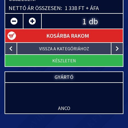
NETTÓ ÁR ÖSSZESEN:
1 338 FT + ÁFA
db
KOSÁRBA RAKOM
VISSZA A KATEGÓRIÁHOZ
KÉSZLETEN
GYÁRTÓ
ANCO