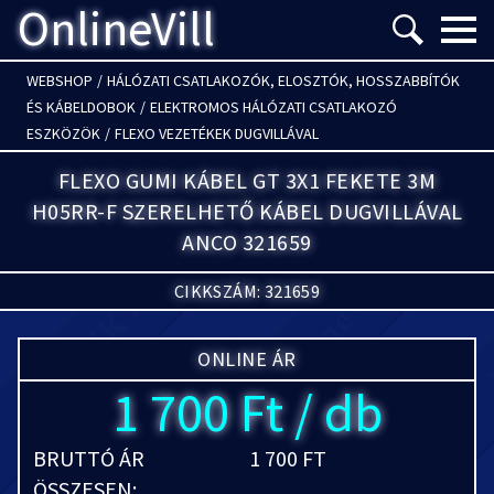
OnlineVill
Menü m
WEBSHOP
/
HÁLÓZATI CSATLAKOZÓK, ELOSZTÓK, HOSSZABBÍTÓK
ÉS KÁBELDOBOK
/
ELEKTROMOS HÁLÓZATI CSATLAKOZÓ
ESZKÖZÖK
/
FLEXO VEZETÉKEK DUGVILLÁVAL
FLEXO GUMI KÁBEL GT 3X1 FEKETE 3M
H05RR-F SZERELHETŐ KÁBEL DUGVILLÁVAL
ANCO 321659
CIKKSZÁM: 321659
ONLINE ÁR
1 700 Ft / db
BRUTTÓ ÁR
1 700 FT
ÖSSZESEN: