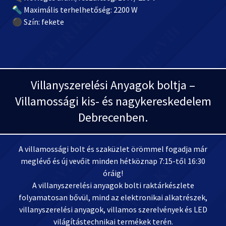
🔦 Maximális terhelhetőség: 2200 W
⚫ Szín: fekete
Villanyszerelési Anyagok boltja –
Villamossági kis- és nagykereskedelem
Debrecenben.
A villamossági bolt és szaküzlet örömmel fogadja már
meglévő és új vevőit minden hétköznap 7:15-től 16:30
óráig!
A villanyszerelési anyagok bolti raktárkészlete
folyamatosan bővül, mind az elektronikai alkatrészek,
villanyszerelési anyagok, villamos szerelvények és LED
világítástechnikai termékek terén.