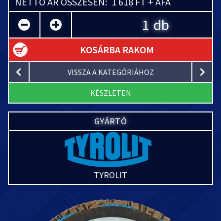
NETTÓ ÁR ÖSSZESEN:
1 618 FT + ÁFA
db
KOSÁRBA RAKOM
VISSZA A KATEGÓRIÁHOZ
KÉSZLETEN
GYÁRTÓ
TYROLIT