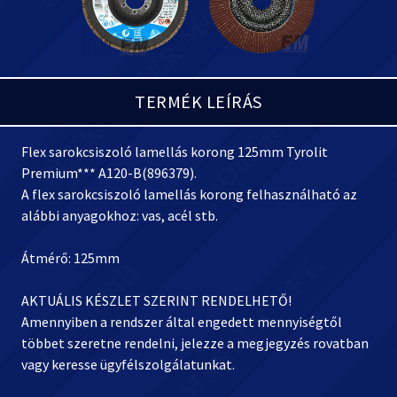
TERMÉK LEÍRÁS
Flex sarokcsiszoló lamellás korong 125mm Tyrolit
Premium*** A120-B(896379).
A flex sarokcsiszoló lamellás korong felhasználható az
alábbi anyagokhoz: vas, acél stb.
Átmérő: 125mm
AKTUÁLIS KÉSZLET SZERINT RENDELHETŐ!
Amennyiben a rendszer által engedett mennyiségtől
többet szeretne rendelni, jelezze a megjegyzés rovatban
vagy keresse ügyfélszolgálatunkat.