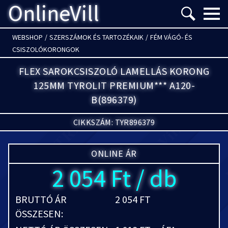
OnlineVill
Menü m
WEBSHOP
/
SZERSZÁMOK ÉS TARTOZÉKAIK
/
FÉM VÁGÓ- ÉS
CSISZOLÓKORONGOK
FLEX SAROKCSISZOLÓ LAMELLÁS KORONG
125MM TYROLIT PREMIUM*** A120-
B(896379)
CIKKSZÁM: TYR896379
ONLINE ÁR
2 054 Ft / db
BRUTTÓ ÁR
2 054 FT
ÖSSZESEN: