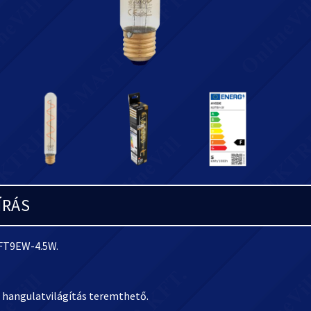
ÍRÁS
SFT9EW-4.
5W.
s hangulatvilágítás teremthető.