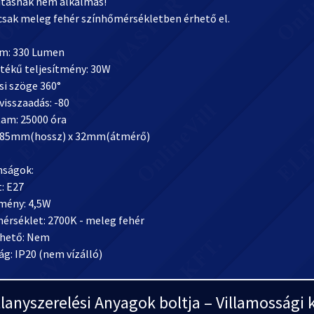
gításnak nem alkalmas!
 csak meleg fehér színhőmérsékletben érhető el.
m: 330 Lumen
tékű teljesítmény: 30W
si szöge 360°
visszaadás: -80
tam: 25000 óra
185mm(hossz) x 32mm(átmérő)
nságok:
: E27
tmény: 4,5W
érséklet: 2700K - meleg fehér
hető: Nem
ág: IP20 (nem vízálló)
llanyszerelési Anyagok boltja – Villamosság