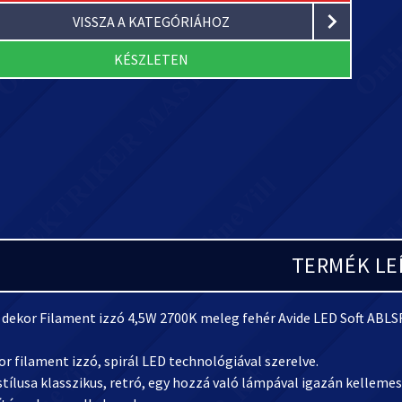
VISSZA A KATEGÓRIÁHOZ
KÉSZLETEN
TERMÉK LE
 dekor Filament izzó 4,5W 2700K meleg fehér Avide LED Soft ABL
r filament izzó, spirál LED technológiával szerelve.
stílusa klasszikus, retró, egy hozzá való lámpával igazán kelleme