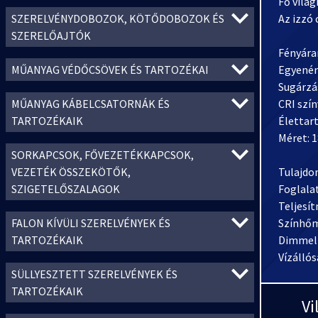
Fő vilá
SZERELVÉNYDOBOZOK, KÖTŐDOBOZOK ÉS
Az izzó
SZERELŐAJTÓK
Fényára
MŰANYAG VÉDŐCSÖVEK ÉS TARTOZÉKAI
Egyenér
Sugárzá
MŰANYAG KÁBELCSATORNÁK ÉS
CRI szín
TARTOZÉKAIK
Élettar
Méret: 
SORKAPCSOK, FŐVEZETÉKKAPCSOK,
VEZETÉK ÖSSZEKÖTŐK,
Tulajdo
SZIGETELŐSZALAGOK
Foglalat
Teljesí
FALON KÍVÜLI SZERELVÉNYEK ÉS
Színhőm
TARTOZÉKAIK
Dimmel
Vízállós
SÜLLYESZTETT SZERELVÉNYEK ÉS
TARTOZÉKAIK
Vi