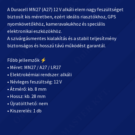
A Duracell MN27 (A27) 12 V alkáli elem nagy feszültséget
biztosít kis méretben, ezért ideális riasztókhoz, GPS
nyomkövetőkhöz, kameravakukhoz és speciális
elektronikai eszközökhöz.
A szivárgásmentes kialakítás és a stabil teljesítmény
biztonságos és hosszú távú működést garantál.
Főbb jellemzők ⚡
• Méret: MN27 / A27 / LR27
• Elektrokémiai rendszer: alkáli
• Névleges feszültség: 12 V
• Átmérő: kb. 8 mm
• Hossz: kb. 28 mm
• Újratölthető: nem
• Kiszerelés: 1 db