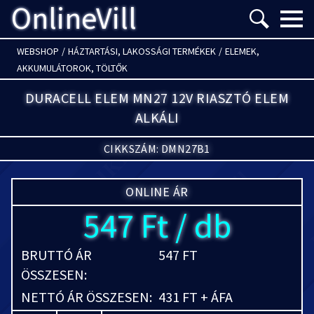
OnlineVill
Menü m
WEBSHOP
/
HÁZTARTÁSI, LAKOSSÁGI TERMÉKEK
/
ELEMEK,
AKKUMULÁTOROK, TÖLTŐK
DURACELL ELEM MN27 12V RIASZTÓ ELEM
ALKÁLI
CIKKSZÁM: DMN27B1
ONLINE ÁR
547 Ft / db
BRUTTÓ ÁR
547 FT
ÖSSZESEN:
NETTÓ ÁR ÖSSZESEN:
431 FT + ÁFA