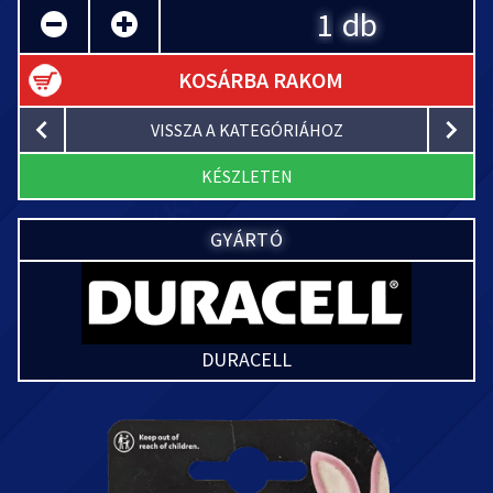
db
KOSÁRBA RAKOM
VISSZA A KATEGÓRIÁHOZ
KÉSZLETEN
GYÁRTÓ
DURACELL