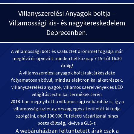
Villanyszerelési Anyagok boltja –
Villamossági kis- és nagykereskedelem
Debrecenben.
A villamossági bolt és szaküzlet örömmel fogadja már
meglévő és új vevőit minden hétköznap 7:15-től 16:30
óráig!
A villanyszerelési anyagok bolti raktárkészlete
folyamatosan bővül, mind az elektronikai alkatrészek,
villanyszerelési anyagok, villamos szerelvények és LED
világítástechnikai termékek terén.
2018-ban megnyitott a villamossági webáruház is, így a
villamossági üzlet az ország egész területét ki tudja
szolgálni, ahol 100.000 Ft feletti vásárlásnál nincs
postaköltség, kivéve a GLS-t.
A webáruházban feltüntetett árak csak a