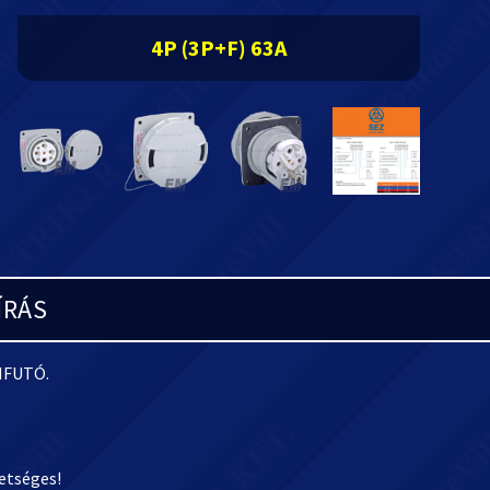
4P (3P+F) 63A
ÍRÁS
KIFUTÓ.
etséges!