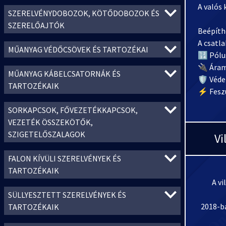
A valós 
SZERELVÉNYDOBOZOK, KÖTŐDOBOZOK ÉS
SZERELŐAJTÓK
Beépíthe
A csatl
MŰANYAG VÉDŐCSÖVEK ÉS TARTOZÉKAI
🔢 Pólus
🔌 Áram
MŰANYAG KÁBELCSATORNÁK ÉS
🛡️ Véde
TARTOZÉKAIK
⚡ Feszü
SORKAPCSOK, FŐVEZETÉKKAPCSOK,
VEZETÉK ÖSSZEKÖTŐK,
SZIGETELŐSZALAGOK
Vi
FALON KÍVÜLI SZERELVÉNYEK ÉS
TARTOZÉKAIK
A vi
SÜLLYESZTETT SZERELVÉNYEK ÉS
2018-ba
TARTOZÉKAIK