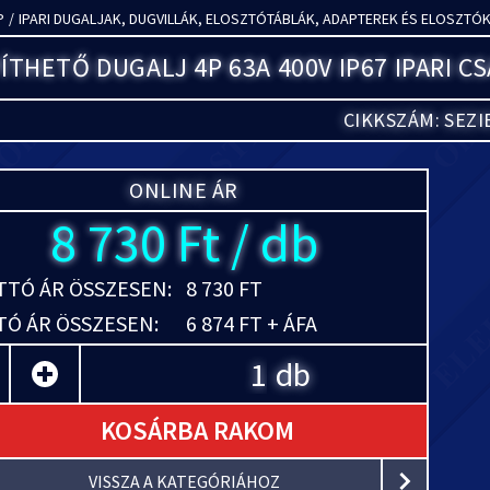
P
/
IPARI DUGALJAK, DUGVILLÁK, ELOSZTÓTÁBLÁK, ADAPTEREK ÉS ELOSZTÓ
ÍTHETŐ DUGALJ 4P 63A 400V IP67 IPARI C
CIKKSZÁM: SEZI
ONLINE ÁR
8 730 Ft / db
TÓ ÁR ÖSSZESEN:
8 730 FT
Ó ÁR ÖSSZESEN:
6 874 FT + ÁFA
db
KOSÁRBA RAKOM
VISSZA A KATEGÓRIÁHOZ