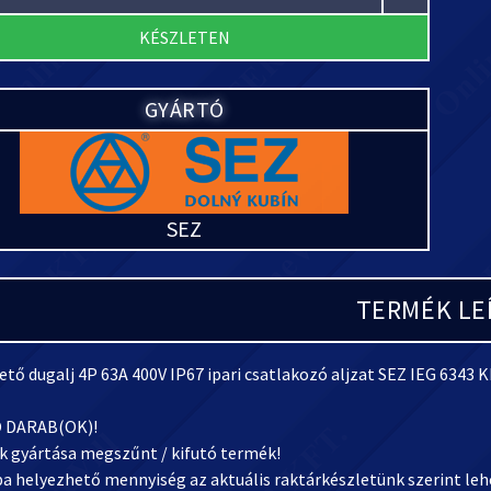
KÉSZLETEN
GYÁRTÓ
SEZ
TERMÉK LE
tő dugalj 4P 63A 400V IP67 ipari csatlakozó aljzat SEZ IEG 6343 
 DARAB(OK)!
k gyártása megszűnt / kifutó termék!
ba helyezhető mennyiség az aktuális raktárkészletünk szerint leh