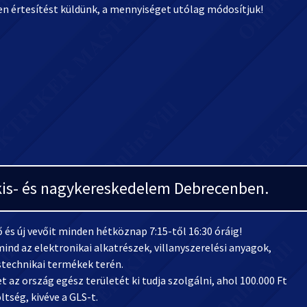
ően értesítést küldünk, a mennyiséget utólag módosítjuk!
i kis- és nagykereskedelem Debrecenben.
és új vevőit minden hétköznap 7:15-től 16:30 óráig!
ind az elektronikai alkatrészek, villanyszerelési anyagok,
stechnikai termékek terén.
 az ország egész területét ki tudja szolgálni, ahol 100.000 Ft
ltség, kivéve a GLS-t.