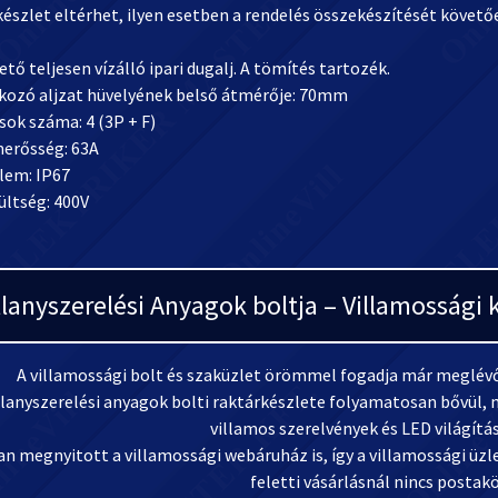
készlet eltérhet, ilyen esetben a rendelés összekészítését követ
tő teljesen vízálló ipari dugalj. A tömítés tartozék.
akozó aljzat hüvelyének belső átmérője: 70mm
ok száma: 4 (3P + F)
erősség: 63A
lem: IP67
ltség: 400V
llanyszerelési Anyagok boltja – Villamosság
A villamossági bolt és szaküzlet örömmel fogadja már meglévő 
llanyszerelési anyagok bolti raktárkészlete folyamatosan bővül, m
villamos szerelvények és LED világítá
n megnyitott a villamossági webáruház is, így a villamossági üzlet
feletti vásárlásnál nincs postakö