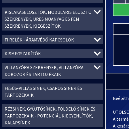
KISLAKÁSELOSZTÓK, MODULÁRIS ELOSZTÓ
SZEKRÉNYEK, ÜRES MŰANYAG ÉS FÉM
SZEKRÉNYEK, KIEGÉSZÍTŐK
FI RELÉK - ÁRAMVÉDŐ KAPCSOLÓK
KISMEGSZAKÍTÓK
VILLANYÓRA SZEKRÉNYEK, VILLANYÓRA
DOBOZOK ÉS TARTOZÉKAIK
FÉSŰS-VILLÁS SÍNEK, CSAPOS SÍNEK ÉS
TARTOZÉKAIK
Beépíthe
RÉZSÍNEK, GYŰJTŐSÍNEK, FÖLDELŐ SÍNEK ÉS
UTOLSÓ
TARTOZÉKAIK - POTENCIÁL KIEGYENLÍTŐK,
A termé
KALAPSÍNEK
A kosár